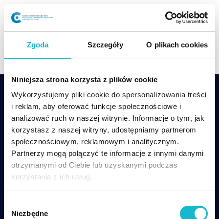
Skip
to
content
Zgoda
Szczegóły
O plikach cookies
Niniejsza strona korzysta z plików cookie
Wykorzystujemy pliki cookie do spersonalizowania treści
i reklam, aby oferować funkcje społecznościowe i
analizować ruch w naszej witrynie. Informacje o tym, jak
korzystasz z naszej witryny, udostępniamy partnerom
społecznościowym, reklamowym i analitycznym.
csp@wsiz.edu.pl
+48 17 866 14 08
Partnerzy mogą połączyć te informacje z innymi danymi
otrzymanymi od Ciebie lub uzyskanymi podczas
Wsparcie techniczne w czasie zajęć online:
korzystania z ich usług.
tel. +48 17 866-11-33,
pomoccsp@wsiz.edu.pl
W
Centrum Studiów Podyplomowych WSIiZ
ul.
Niezbędne
y