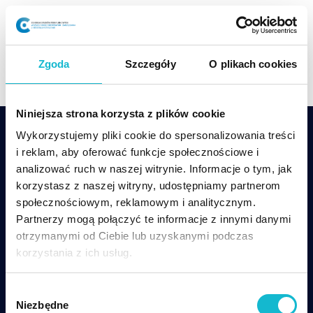
Skip
to
content
Zgoda
Szczegóły
O plikach cookies
Niniejsza strona korzysta z plików cookie
Wykorzystujemy pliki cookie do spersonalizowania treści
i reklam, aby oferować funkcje społecznościowe i
analizować ruch w naszej witrynie. Informacje o tym, jak
korzystasz z naszej witryny, udostępniamy partnerom
społecznościowym, reklamowym i analitycznym.
csp@wsiz.edu.pl
+48 17 866 14 08
Partnerzy mogą połączyć te informacje z innymi danymi
otrzymanymi od Ciebie lub uzyskanymi podczas
Wsparcie techniczne w czasie zajęć online:
korzystania z ich usług.
tel. +48 17 866-11-33,
pomoccsp@wsiz.edu.pl
W
Centrum Studiów Podyplomowych WSIiZ
ul.
Niezbędne
y