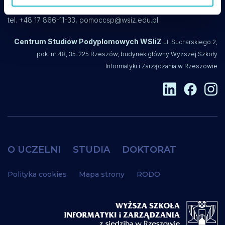
Wsparcie techniczne w czasie zajęć online:
tel. +48 17 866-11-33,
pomoccsp@wsiz.edu.pl
Centrum Studiów Podyplomowych WSIiZ
ul. Sucharskiego 2,
pok. nr 48, 35-225 Rzeszów, budynek główny Wyższej Szkoły
Informatyki i Zarządzania w Rzeszowie
O UCZELNI
STUDIA
DOKTORAT
Polityka cookies
Mapa strony
RODO