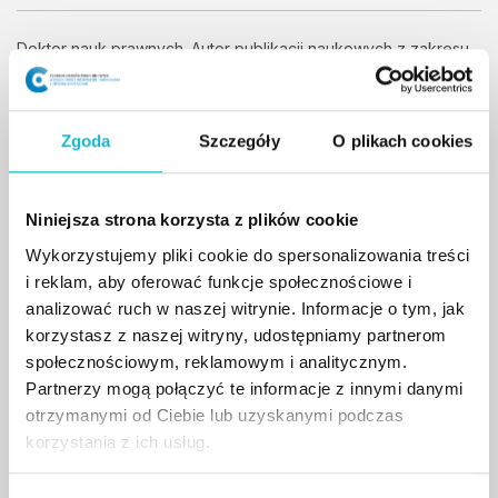
Doktor nauk prawnych. Autor publikacji naukowych z zakresu
prawa podatkowego. Jego zainteresowania koncentrują się na
problematyce procedury podatkowej.
Zgoda
Szczegóły
O plikach cookies
KADRA / TRENERZY
dr Marcin
Rymaszewski
Niniejsza strona korzysta z plików cookie
Wykorzystujemy pliki cookie do spersonalizowania treści
i reklam, aby oferować funkcje społecznościowe i
analizować ruch w naszej witrynie. Informacje o tym, jak
Prawnik, od 2004 r. doradca podatkowy,
korzystasz z naszej witryny, udostępniamy partnerom
współwłaściciel kancelarii. Prawem podatkowym
społecznościowym, reklamowym i analitycznym.
zajmuje się od 1999 r. Wykładowca akademicki.
Partnerzy mogą połączyć te informacje z innymi danymi
Członek Państwowej Komisji Egzaminacyjnego
otrzymanymi od Ciebie lub uzyskanymi podczas
ds. Doradztwa Podatkowego w latach 2010 –
korzystania z ich usług.
2018.