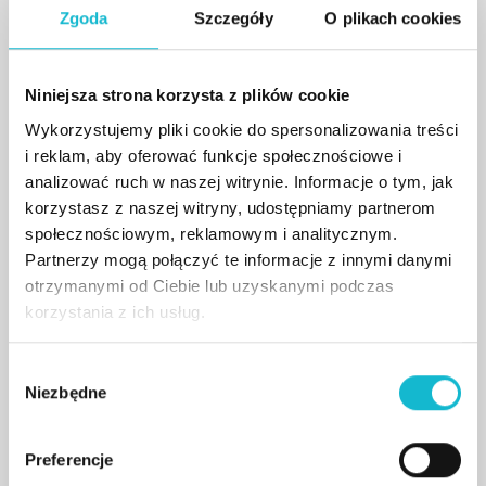
Zgoda
Szczegóły
O plikach cookies
W lipcu 1999 r. podjął pracę w charakterze
asystenta w Katedrze Podstaw Informatyki,
następnie w Katedrze Systemów Ekspertowych i
Niniejsza strona korzysta z plików cookie
Sztucznej Inteligencji, a obecnie w Katedrze
Wykorzystujemy pliki cookie do spersonalizowania treści
Sztucznej Inteligencji Wyższej Szkoły Informatyki i
i reklam, aby oferować funkcje społecznościowe i
Zarządzania w Rzeszowie. Od początku 2000
analizować ruch w naszej witrynie. Informacje o tym, jak
roku prowadził badania pod opieką naukową prof.
korzystasz z naszej witryny, udostępniamy partnerom
dr hab. inż. Zdzisława S. Hippe. Jest
społecznościowym, reklamowym i analitycznym.
autorem/współautorem kilkunastu
Partnerzy mogą połączyć te informacje z innymi danymi
opublikowanych, oryginalnych prac naukowych,
otrzymanymi od Ciebie lub uzyskanymi podczas
korzystania z ich usług.
prezentowanych na krajowych i
międzynarodowych konferencjach naukowych.
Od lutego 2009 prodziekan Wydziału
W
Niezbędne
y
Administracyjno-Informatycznego WSIiZ –
b
Kierunek Informatyka, od 2013 do 2019 dziekan
ó
Wydziału Informatyki Stosowanej, obecnie
Preferencje
r