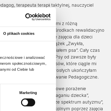
pedagog, terapeuta terapii taktylnej, nauczyciel
psów.
racuję z dziećmi i z dorosłymi z różną
odkach rehabilitacyjnych, ośrodkach rewalidacyjno
O plikach cookies
tacyjnych. Prowadzę także zajęcia dla dzieci
 Jestem także autorką książek „Zwykła,
zyki i zabawy ruchowe z udziałem psa”. Cały czas
h razem ze swoimi psami. Psy od zawsze były
ołecznościowe i analizować
wyglądało moje życie bez psów, które ciągle mi
artnerom społecznościowym,
anymi od Ciebie lub
 rehabilitację dzieci i dorosłych ukończyłam
e posiadają także Przygotowanie Pedagogiczne.
w „Kynoterapia i MPD (mózgowe porażenie
Marketing
owym oraz wczesnym wspomaganiu dziecka”,
dukację dzieci i młodzieży ze spektrum autyzmu”,
rzedszkolnym i wczesnoszkolnym poprzez zajęcia