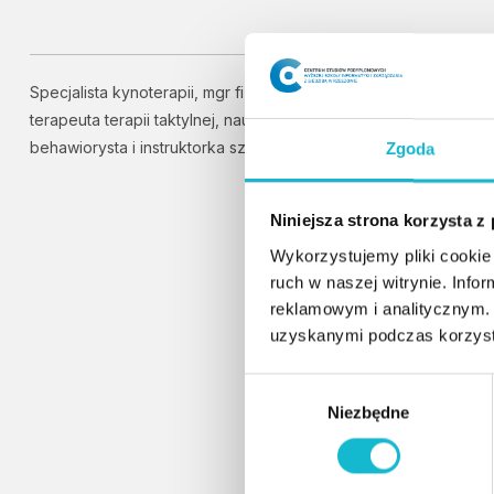
Specjalista kynoterapii, mgr fizjoterapii, oligofrenopedagog,
terapeuta terapii taktylnej, nauczyciel akademicki,
behawiorysta i instruktorka szkolenia psów.
Zgoda
Niniejsza strona korzysta z
Wykorzystujemy pliki cookie 
ruch w naszej witrynie. Inf
reklamowym i analitycznym. 
uzyskanymi podczas korzysta
W
Niezbędne
y
b
ó
r