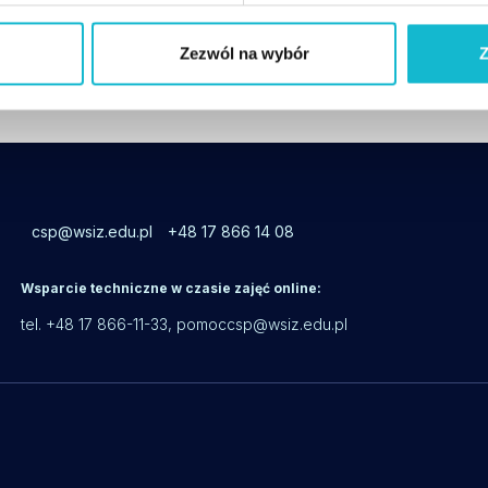
z psem” organizowanych przez Polskie Towarzyst
Zezwól na wybór
Z
csp@wsiz.edu.pl
+48 17 866 14 08
Wsparcie techniczne w czasie zajęć online:
tel. +48 17 866-11-33,
pomoccsp@wsiz.edu.pl