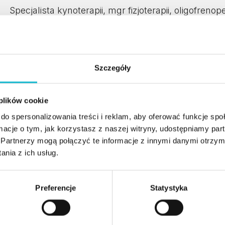
Specjalista kynoterapii, mgr fizjoterapii, oligofreno
akademicki, behawiorysta i instruktorka szkolenia 
Od ponad 12 lat prowadzę zajęcia z udziałem psa. P
niepełnosprawnością w szpitalach, hospicjach, ośr
Szczegóły
– wychowawczych, śds, dps i na turnusach rehabili
zdrowych w żłobkach, przedszkolach czy szkołach.
 plików cookie
niezwykła kraina kynoterapii” oraz „Piosenki, wiers
zdobywam wiedzę w różnych kursach i warsztatac
do spersonalizowania treści i reklam, aby oferować funkcje sp
moją pasją. Trudno jest mi sobie wyobrazić jak by 
ormacje o tym, jak korzystasz z naszej witryny, udostępniamy p
Partnerzy mogą połączyć te informacje z innymi danymi otrzym
towarzyszą. Aby móc pracować z psem wspomagając
nia z ich usług.
studia podyplomowe na kierunku Kynoterapia, któr
Zdobyłam także certyfikaty ukończenia warsztató
Preferencje
Statystyka
dziecięce)”, „Kynoterapia w upośledzeniu umysł
„Kynoterapia jako metoda wspomagająca terapię i e
a także „Wspomaganie edukacji dziecka w wieku p