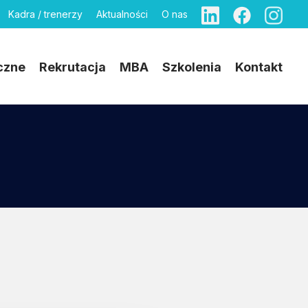
Kadra / trenerzy
Aktualności
O nas
czne
Rekrutacja
MBA
Szkolenia
Kontakt