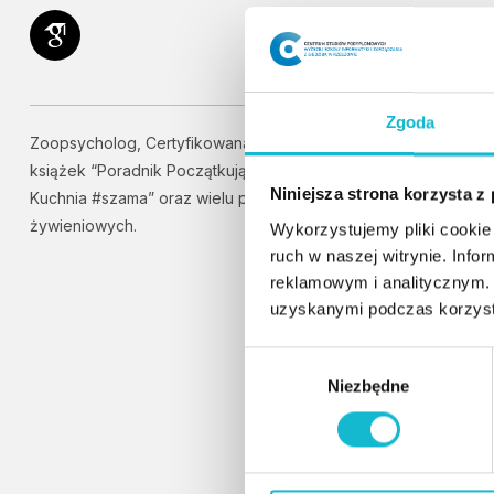
Zgoda
Zoopsycholog, Certyfikowana Behawiorystka Papug. Autorka
książek “Poradnik Początkującego Papuziarza”, “Papuzia
Niniejsza strona korzysta z
Kuchnia #szama” oraz wielu poradników behawioralnych i
żywieniowych.
Wykorzystujemy pliki cookie 
ruch w naszej witrynie. Inf
reklamowym i analitycznym. 
uzyskanymi podczas korzysta
W
Niezbędne
y
b
ó
r
z