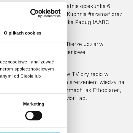
ż technik weterynarii, prywatnie opiekunka 6
cego Papuziarza”, “Papuzia Kuchnia #szama” oraz
. Certyfikowana Behawiorystka Papug IAABC
O plikach cookies
ich behawiorystów papug. Bierze udział w
ultacje behawioralne, żywieniowe i
of Parrot Disaster.
ołecznościowe i analizować
artnerom społecznościowym,
sce. Wielokrotnie gościła w TV czy radio w
anymi od Ciebie lub
adiowa Czwórka. Zajmuje się szerzeniem wiedzy na
kowała się na takich platformach jak Ethoplanet,
d Educators czy Avian Behavior Lab.
Marketing
studiach: