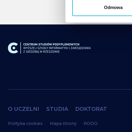
g
Odmowa
o
d
y
O UCZELNI
STUDIA
DOKTORAT
Polityka cookies
Mapa strony
RODO