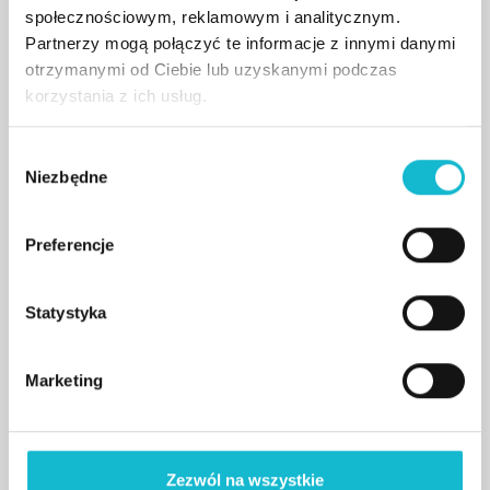
społecznościowym, reklamowym i analitycznym.
Partnerzy mogą połączyć te informacje z innymi danymi
otrzymanymi od Ciebie lub uzyskanymi podczas
korzystania z ich usług.
W
Niezbędne
y
b
ó
Preferencje
r
z
g
Statystyka
o
12/06/2026
d
Marketing
Podpisaliśmy umowę
y
partnerską z ESEN University.
Rusza międzynarodowy program „Business
Zezwól na wszystkie