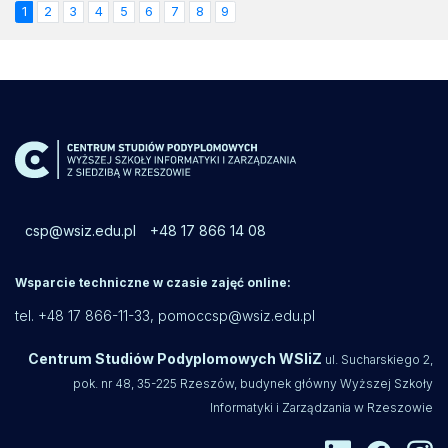
1
2
3
4
5
6
7
8
9
csp@wsiz.edu.pl
+48 17 866 14 08
Wsparcie techniczne w czasie zajęć online:
tel. +48 17 866-11-33,
pomoccsp@wsiz.edu.pl
Centrum Studiów Podyplomowych WSIiZ
ul. Sucharskiego 2,
pok. nr 48, 35-225 Rzeszów, budynek główny Wyższej Szkoły
Informatyki i Zarządzania w Rzeszowie