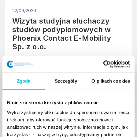
22/06/2026
Wizyta studyjna słuchaczy
studiów podyplomowych w
Phoenix Contact E-Mobility
Sp. z o.o.
Słuchacze studiów podyplomowych „Doradztwo
ds. Powietrza, Energii i Zrównoważonego
Rozwoju” zakończyli zajęcia dydaktyczne wizytą
Zgoda
Szczegóły
O plikach cookies
studyjną w Phoenix Contact E-Mobility Sp. z o.o.
w Rzeszowie.
Niniejsza strona korzysta z plików cookie
Wykorzystujemy pliki cookie do spersonalizowania treści
czytaj więcej
i reklam, aby oferować funkcje społecznościowe i
analizować ruch w naszej witrynie. Informacje o tym, jak
korzystasz z naszej witryny, udostępniamy partnerom