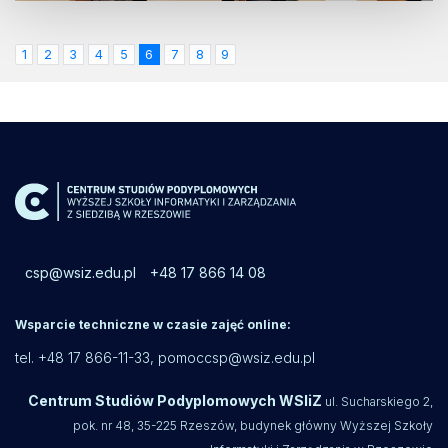
1
2
3
4
5
6
7
8
9
csp@wsiz.edu.pl
+48 17 866 14 08
Wsparcie techniczne w czasie zajęć online:
tel. +48 17 866-11-33,
pomoccsp@wsiz.edu.pl
Centrum Studiów Podyplomowych WSIiZ
ul. Sucharskiego 2,
pok. nr 48, 35-225 Rzeszów, budynek główny Wyższej Szkoły