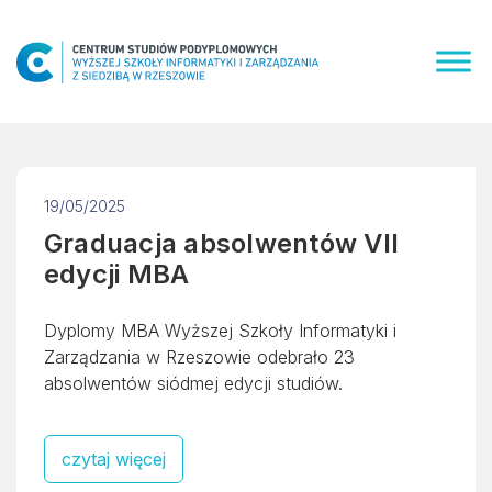
Skip
to
content
19/05/2025
Graduacja absolwentów VII
edycji MBA
Dyplomy MBA Wyższej Szkoły Informatyki i
Zarządzania w Rzeszowie odebrało 23
absolwentów siódmej edycji studiów.
czytaj więcej