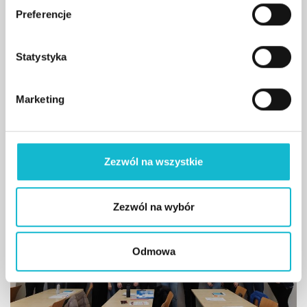
ó
Preferencje
r
17/03/2025
z
Rozpoczęcie V edycji studiów
g
Statystyka
Zarządzanie Jakością w
o
Branży Automotive
d
Marketing
y
czytaj więcej
Zezwól na wszystkie
Zezwól na wybór
Odmowa