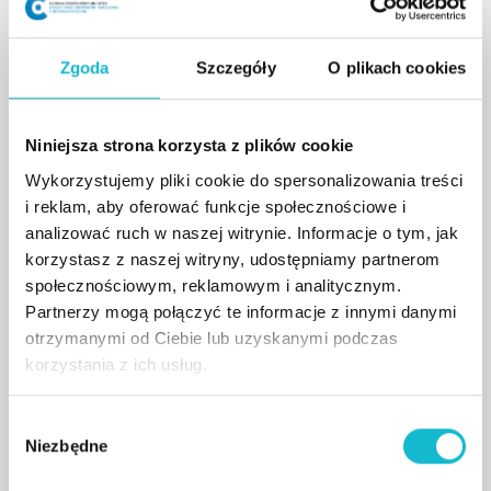
Wykład otwarty prof. Lidii Morawskiej. 27 maja
2025, Aula WSIiZ w Rzeszowie.
Zgoda
Szczegóły
O plikach cookies
czytaj więcej
Niniejsza strona korzysta z plików cookie
Wykorzystujemy pliki cookie do spersonalizowania treści
i reklam, aby oferować funkcje społecznościowe i
analizować ruch w naszej witrynie. Informacje o tym, jak
korzystasz z naszej witryny, udostępniamy partnerom
społecznościowym, reklamowym i analitycznym.
Partnerzy mogą połączyć te informacje z innymi danymi
otrzymanymi od Ciebie lub uzyskanymi podczas
korzystania z ich usług.
W
Niezbędne
y
b