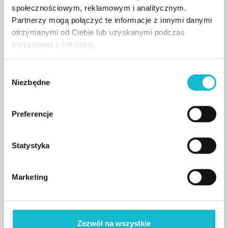
społecznościowym, reklamowym i analitycznym.
Partnerzy mogą połączyć te informacje z innymi danymi
otrzymanymi od Ciebie lub uzyskanymi podczas
korzystania z ich usług.
W
Niezbędne
y
b
ó
Preferencje
r
z
g
Statystyka
o
12/06/2026
d
Marketing
Podpisaliśmy umowę
y
partnerską z ESEN University.
Rusza międzynarodowy program „Business
Zezwól na wszystkie