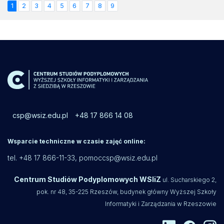
1
2
3
4
5
6
7
8
9
csp@wsiz.edu.pl
+48 17 866 14 08
Wsparcie techniczne w czasie zajęć online:
tel. +48 17 866-11-33,
pomoccsp@wsiz.edu.pl
Centrum Studiów Podyplomowych WSIiZ
ul. Sucharskiego 2,
pok. nr 48, 35-225 Rzeszów, budynek główny Wyższej Szkoły
Informatyki i Zarządzania w Rzeszowie