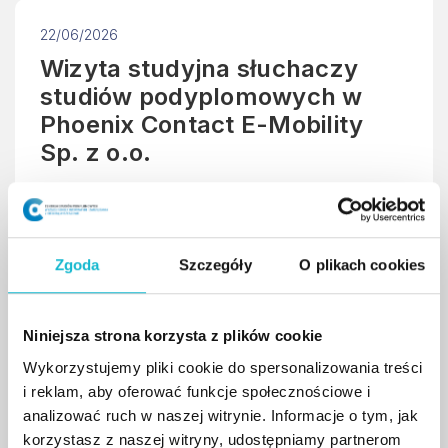
22/06/2026
Wizyta studyjna słuchaczy
studiów podyplomowych w
Phoenix Contact E-Mobility
Sp. z o.o.
Słuchacze studiów podyplomowych „Doradztwo
ds. Powietrza, Energii i Zrównoważonego
Rozwoju” zakończyli zajęcia dydaktyczne wizytą
Zgoda
Szczegóły
O plikach cookies
studyjną w Phoenix Contact E-Mobility Sp. z o.o.
w Rzeszowie.
Niniejsza strona korzysta z plików cookie
Wykorzystujemy pliki cookie do spersonalizowania treści
czytaj więcej
i reklam, aby oferować funkcje społecznościowe i
analizować ruch w naszej witrynie. Informacje o tym, jak
korzystasz z naszej witryny, udostępniamy partnerom