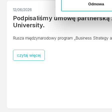
g
Odmowa
o
12/06/2026
d
Podpisaliśmy umowę partnerską
y
University.
Rusza międzynarodowy program „Business Strategy 
czytaj więcej