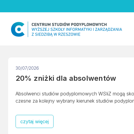
Skip
to
content
30/07/2026
20% zniżki dla absolwentów
Absolwenci studiów podyplomowych WSIiZ mogą skor
czesne za kolejny wybrany kierunek studiów podypl
czytaj więcej