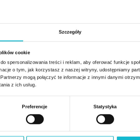
ów
t E-Mobility
Szczegóły
ietrza, Energii i
 plików cookie
tyczne wizytą studyjną w
do spersonalizowania treści i reklam, aby oferować funkcje sp
ormacje o tym, jak korzystasz z naszej witryny, udostępniamy p
Partnerzy mogą połączyć te informacje z innymi danymi otrzym
nia z ich usług.
Preferencje
Statystyka