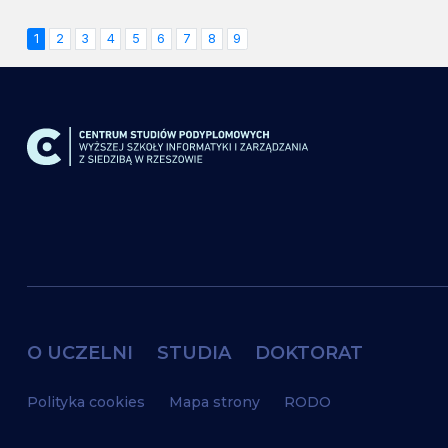
1
2
3
4
5
6
7
8
9
O UCZELNI
STUDIA
DOKTORAT
Polityka cookies
Mapa strony
RODO