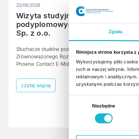
22/06/2026
Wizyta studyjna słuchaczy studi
podyplomowych w Phoenix Contac
Sp. z o.o.
Zgoda
Słuchacze studiów podyplomowych „Doradztwo ds. Pow
Niniejsza strona korzysta z
Zrównoważonego Rozwoju” zakończyli zajęcia dydak
Wykorzystujemy pliki cookie 
Phoenix Contact E-Mobility Sp. z o.o. w Rzeszowie.
ruch w naszej witrynie. Inf
reklamowym i analitycznym. 
uzyskanymi podczas korzysta
czytaj więcej
W
Niezbędne
y
b
ó
r
z