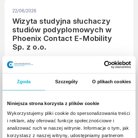
22/06/2026
Wizyta studyjna słuchaczy
studiów podyplomowych w
Phoenix Contact E-Mobility
Sp. z o.o.
Słuchacze studiów podyplomowych „Doradztwo
ds. Powietrza, Energii i Zrównoważonego
Rozwoju” zakończyli zajęcia dydaktyczne wizytą
Zgoda
Szczegóły
O plikach cookies
studyjną w Phoenix Contact E-Mobility Sp. z o.o.
w Rzeszowie.
Niniejsza strona korzysta z plików cookie
Wykorzystujemy pliki cookie do spersonalizowania treści
czytaj więcej
i reklam, aby oferować funkcje społecznościowe i
analizować ruch w naszej witrynie. Informacje o tym, jak
korzystasz z naszej witryny, udostępniamy partnerom