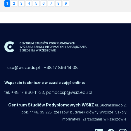
1
2
3
4
5
6
7
8
9
csp@wsiz.edu.pl
+48 17 866 14 08
Wsparcie techniczne w czasie zajęć online:
tel. +48 17 866-11-33,
pomoccsp@wsiz.edu.pl
Centrum Studiów Podyplomowych WSIiZ
ul. Sucharskiego 2,
pok. nr 48, 35-225 Rzeszów, budynek główny Wyższej Szkoły
Informatyki i Zarządzania w Rzeszowie