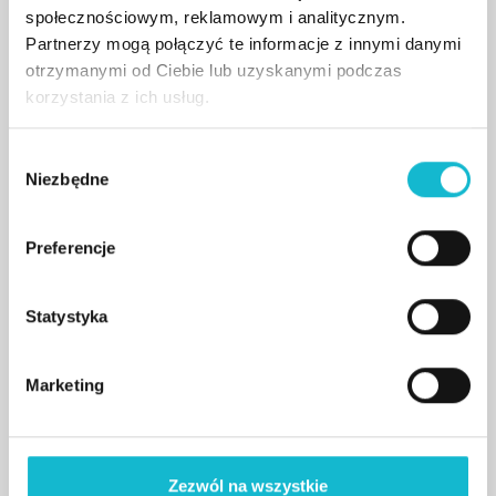
społecznościowym, reklamowym i analitycznym.
Partnerzy mogą połączyć te informacje z innymi danymi
otrzymanymi od Ciebie lub uzyskanymi podczas
korzystania z ich usług.
W
Niezbędne
y
b
ó
Preferencje
r
z
g
Statystyka
o
12/06/2026
d
Marketing
Podpisaliśmy umowę
y
partnerską z ESEN University.
Rusza międzynarodowy program „Business
Zezwól na wszystkie