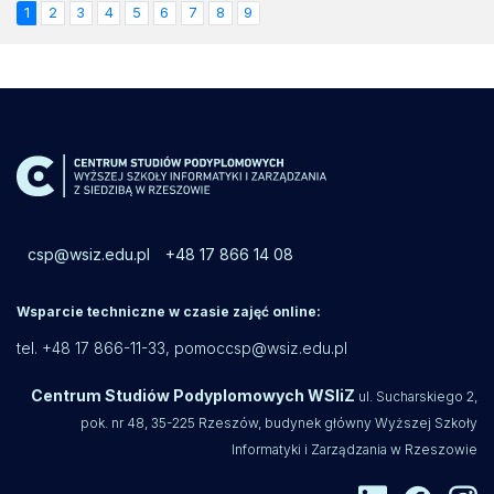
1
2
3
4
5
6
7
8
9
csp@wsiz.edu.pl
+48 17 866 14 08
Wsparcie techniczne w czasie zajęć online:
tel. +48 17 866-11-33,
pomoccsp@wsiz.edu.pl
Centrum Studiów Podyplomowych WSIiZ
ul. Sucharskiego 2,
pok. nr 48, 35-225 Rzeszów, budynek główny Wyższej Szkoły
Informatyki i Zarządzania w Rzeszowie