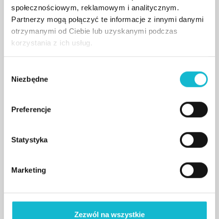
społecznościowym, reklamowym i analitycznym.
Partnerzy mogą połączyć te informacje z innymi danymi
otrzymanymi od Ciebie lub uzyskanymi podczas
korzystania z ich usług.
W
Niezbędne
y
b
ó
Preferencje
r
z
g
Statystyka
o
12/06/2026
d
Marketing
Podpisaliśmy umowę
y
partnerską z ESEN University.
Rusza międzynarodowy program „Business
Zezwól na wszystkie