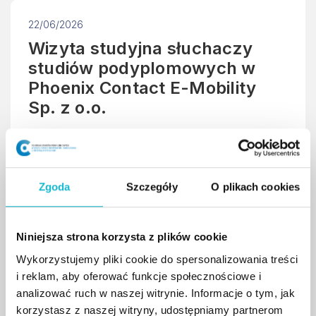
22/06/2026
Wizyta studyjna słuchaczy
studiów podyplomowych w
Phoenix Contact E-Mobility
Sp. z o.o.
Słuchacze studiów podyplomowych „Doradztwo
ds. Powietrza, Energii i Zrównoważonego
Rozwoju” zakończyli zajęcia dydaktyczne wizytą
Zgoda
Szczegóły
O plikach cookies
studyjną w Phoenix Contact E-Mobility Sp. z o.o.
w Rzeszowie.
Niniejsza strona korzysta z plików cookie
Wykorzystujemy pliki cookie do spersonalizowania treści
czytaj więcej
i reklam, aby oferować funkcje społecznościowe i
analizować ruch w naszej witrynie. Informacje o tym, jak
korzystasz z naszej witryny, udostępniamy partnerom