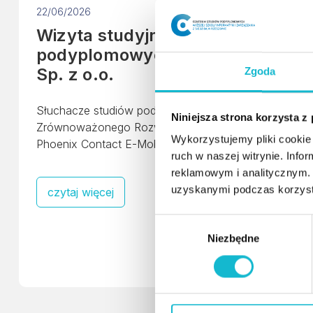
22/06/2026
Wizyta studyjna słuchaczy studi
podyplomowych w Phoenix Contac
Sp. z o.o.
Zgoda
Słuchacze studiów podyplomowych „Doradztwo ds. Pow
Niniejsza strona korzysta z
Zrównoważonego Rozwoju” zakończyli zajęcia dydak
Wykorzystujemy pliki cookie 
Phoenix Contact E-Mobility Sp. z o.o. w Rzeszowie.
ruch w naszej witrynie. Inf
reklamowym i analitycznym. 
uzyskanymi podczas korzysta
czytaj więcej
W
Niezbędne
y
b
ó
r
z