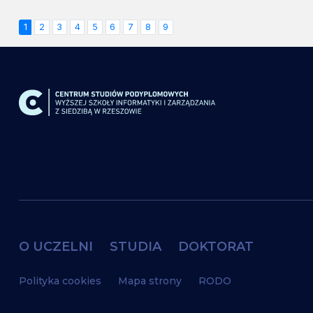
1
2
3
4
5
6
7
8
9
O UCZELNI
STUDIA
DOKTORAT
Polityka cookies
Mapa strony
RODO