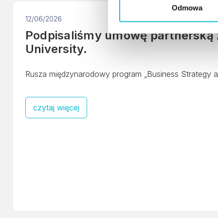
g
Odmowa
o
12/06/2026
d
Podpisaliśmy umowę partnerską
y
University.
Rusza międzynarodowy program „Business Strategy 
czytaj więcej