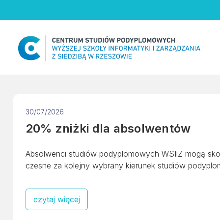
Skip
to
content
30/07/2026
20% zniżki dla absolwentów
Absolwenci studiów podyplomowych WSIiZ mogą skor
czesne za kolejny wybrany kierunek studiów podypl
czytaj więcej