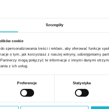
ów
t E-Mobility
Szczegóły
ietrza, Energii i
 plików cookie
tyczne wizytą studyjną w
do spersonalizowania treści i reklam, aby oferować funkcje sp
ormacje o tym, jak korzystasz z naszej witryny, udostępniamy p
Partnerzy mogą połączyć te informacje z innymi danymi otrzym
nia z ich usług.
Preferencje
Statystyka